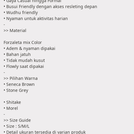
• Gaya Casual hingga Formal
• Busui Friendly dengan akses resleting depan
• Wudhu friendly 
• Nyaman untuk aktivitas harian
-
>> Material
Forzaleta mix Color
• Adem & nyaman dipakai
• Bahan jatuh
• Tidak mudah kusut
• Flowly saat dipakai
-
>> Pilihan Warna
• Seneca Brown
• Stone Grey
• Shitake
• Morel
-
>> Size Guide
• Size : S/M/L
• Detail ukuran tersedia di varian produk