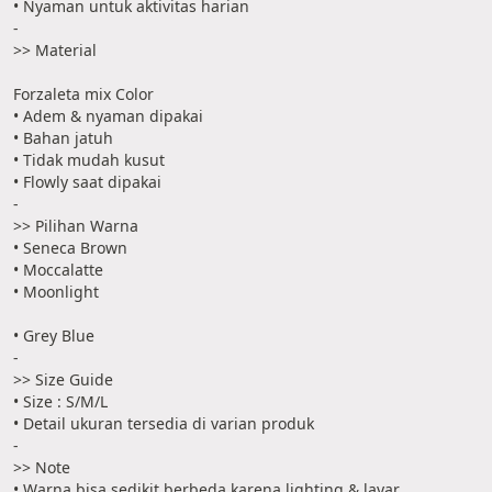
• Nyaman untuk aktivitas harian
-
>> Material
Forzaleta mix Color
• Adem & nyaman dipakai
• Bahan jatuh
• Tidak mudah kusut
• Flowly saat dipakai
-
>> Pilihan Warna
• Seneca Brown
• Moccalatte
• Moonlight
• Grey Blue
-
>> Size Guide
• Size : S/M/L
• Detail ukuran tersedia di varian produk
-
>> Note
• Warna bisa sedikit berbeda karena lighting & layar